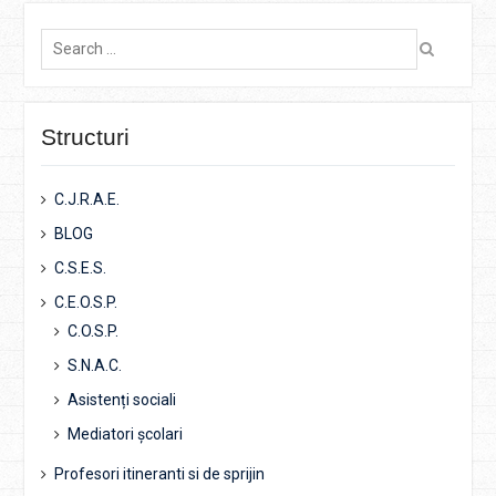
Search
for:
Structuri
C.J.R.A.E.
BLOG
C.S.E.S.
C.E.O.S.P.
C.O.S.P.
S.N.A.C.
Asistenți sociali
Mediatori școlari
Profesori itineranti si de sprijin