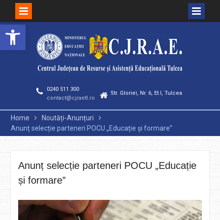
Deschide bara de unelte
Skip
to
content
0240 511 300
Str. Gloriei, Nr. 6, Et.I, Tulcea
contact@cjraetl.ro
Home
Noutăți-Anunțuri
Anunț selecție parteneri POCU „Educație și formare”
Anunț selecție parteneri POCU „Educație
și formare”