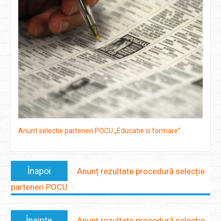
Anunt selectie parteneri POCU „Educatie si formare”
Navigare
Anterior:
Înapoi
Anunț rezultate procedură selecție
în
parteneri POCU
articole
Următorul:
Înainte
Anunț rezultate procedură selecție