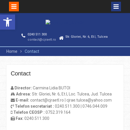
Deschide bara de unelte
Skip
to
content
0240 511 300
Str. Gloriei, Nr. 6, Et.I, Tulcea
contact@cjraetl.ro
Home
Contact
Contact
Director:
Carmina Lidia BUTOI
Adresa:
Str. Gloriei, Nr. 6, Et.I, Loc. Tulcea, Jud. Tulcea
E-mail:
contact@cjraetl.ro | cjrae.tulcea@yahoo.com
Telefon secretariat :
0240.511.300 | 0746.044.009
Telefon CEOSP :
0752.319.164
Fax:
0240.511.300