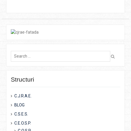
Search
for:
Structuri
C.J.R.A.E.
BLOG
C.S.E.S.
C.E.O.S.P.
C.O.S.P.