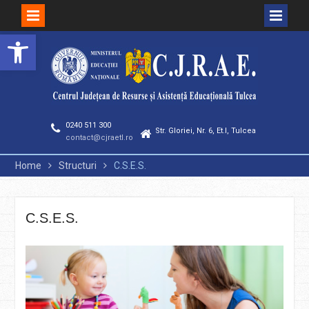
Deschide bara de unelte
Skip
to
content
0240 511 300
Str. Gloriei, Nr. 6, Et.I, Tulcea
contact@cjraetl.ro
Home
Structuri
C.S.E.S.
C.S.E.S.