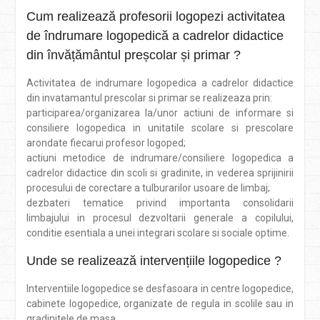
Cum realizează profesorii logopezi activitatea
de îndrumare logopedică a cadrelor didactice
din învățământul preșcolar și primar ?
Activitatea de indrumare logopedica a cadrelor didactice
din invatamantul prescolar si primar se realizeaza prin:
participarea/organizarea la/unor actiuni de informare si
consiliere logopedica in unitatile scolare si prescolare
arondate fiecarui profesor logoped;
actiuni metodice de indrumare/consiliere logopedica a
cadrelor didactice din scoli si gradinite, in vederea sprijinirii
procesului de corectare a tulburarilor usoare de limbaj;
dezbateri tematice privind importanta consolidarii
limbajului in procesul dezvoltarii generale a copilului,
conditie esentiala a unei integrari scolare si sociale optime.
Unde se realizează intervențiile logopedice ?
Interventiile logopedice se desfasoara in centre logopedice,
cabinete logopedice, organizate de regula in scolile sau in
gradinitele de masa.