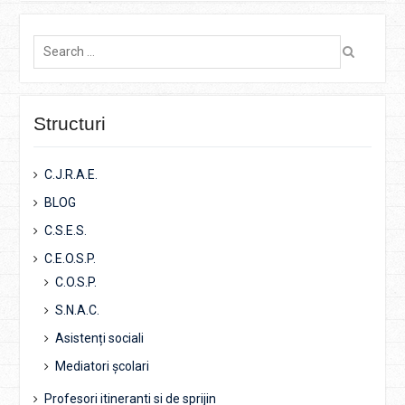
Search
for:
Structuri
C.J.R.A.E.
BLOG
C.S.E.S.
C.E.O.S.P.
C.O.S.P.
S.N.A.C.
Asistenți sociali
Mediatori școlari
Profesori itineranti si de sprijin