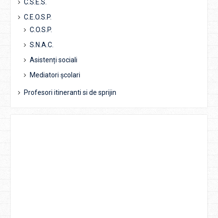
C.S.E.S.
C.E.O.S.P.
C.O.S.P.
S.N.A.C.
Asistenți sociali
Mediatori școlari
Profesori itineranti si de sprijin