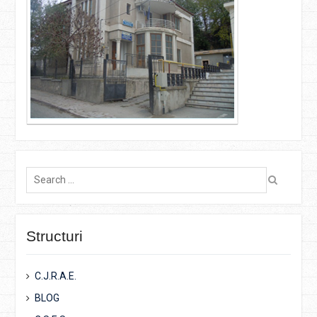
Search
for:
Structuri
C.J.R.A.E.
BLOG