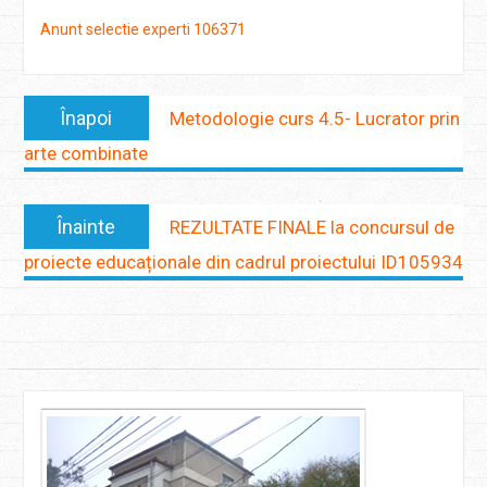
Anunt selectie experti 106371
Navigare
Anterior:
Înapoi
Metodologie curs 4.5- Lucrator prin
în
arte combinate
articole
Următorul:
Înainte
REZULTATE FINALE la concursul de
proiecte educaționale din cadrul proiectului ID105934