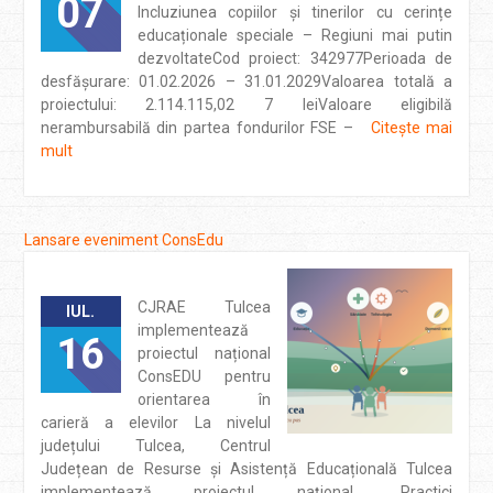
07
Incluziunea copiilor și tinerilor cu cerințe
educaționale speciale – Regiuni mai putin
dezvoltateCod proiect: 342977Perioada de
desfășurare: 01.02.2026 – 31.01.2029Valoarea totală a
proiectului: 2.114.115,02 7 leiValoare eligibilă
nerambursabilă din partea fondurilor FSE –
Citește mai
mult
Lansare eveniment ConsEdu
CJRAE Tulcea
IUL.
implementează
16
proiectul național
ConsEDU pentru
orientarea în
carieră a elevilor La nivelul
județului Tulcea, Centrul
Județean de Resurse și Asistență Educațională Tulcea
implementează proiectul național „Practici