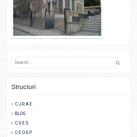
Search
for:
Structuri
C.J.R.A.E.
BLOG
C.S.E.S.
C.E.O.S.P.