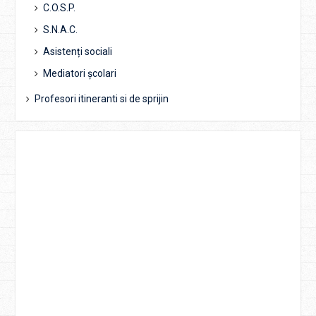
C.O.S.P.
S.N.A.C.
Asistenți sociali
Mediatori școlari
Profesori itineranti si de sprijin