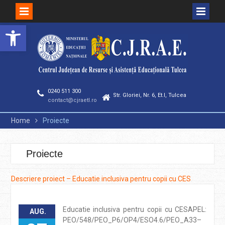
Deschide bara de unelte
Skip
to
content
0240 511 300
Str. Gloriei, Nr. 6, Et.I, Tulcea
contact@cjraetl.ro
Home
Proiecte
Proiecte
Descriere proiect – Educatie inclusiva pentru copii cu CES
Educatie inclusiva pentru copii cu CESAPEL:
AUG.
PEO/548/PEO_P6/OP4/ESO4.6/PEO_A33–