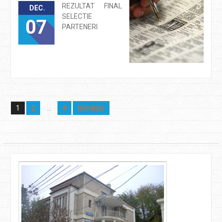
REZULTAT FINAL
DEC.
SELECTIE
07
PARTENERI
Navigare
2
4
Următor
1
…
în
articole