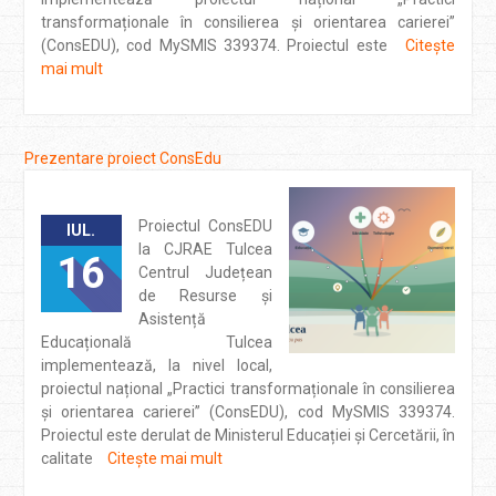
transformaționale în consilierea și orientarea carierei”
(ConsEDU), cod MySMIS 339374. Proiectul este
Citește
mai mult
Prezentare proiect ConsEdu
Proiectul ConsEDU
IUL.
la CJRAE Tulcea
16
Centrul Județean
de Resurse și
Asistență
Educațională Tulcea
implementează, la nivel local,
proiectul național „Practici transformaționale în consilierea
și orientarea carierei” (ConsEDU), cod MySMIS 339374.
Proiectul este derulat de Ministerul Educației și Cercetării, în
calitate
Citește mai mult